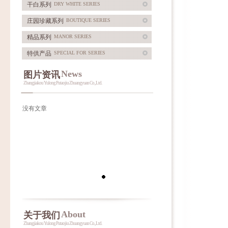
干白系列
DRY WHITE SERIES
庄园珍藏系列
BOUTIQUE SERIES
精品系列
MANOR SERIES
特供产品
SPECIAL FOR SERIES
News
图片资讯
Zhangjiakou Yulong Putaojiu Zhuangyuan Co., Ltd.
没有文章
About
关于我们
Zhangjiakou Yulong Putaojiu Zhuangyuan Co., Ltd.