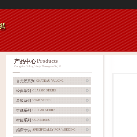
Products
产品中心
Zhangjiakou Yulong Putaojiu Zhuangyuan Co., Ltd.
誉龙堡系列
CHATEAU YULONG
经典系列
CLASSIC SERIES
星级系列
STAR SERIES
窖藏系列
CELLAR SERIES
树龄系列
OLD SERIES
婚庆专供
SPECIFICALLY FOR WEDDING