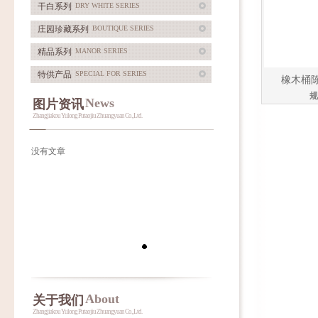
干白系列
DRY WHITE SERIES
庄园珍藏系列
BOUTIQUE SERIES
精品系列
MANOR SERIES
特供产品
SPECIAL FOR SERIES
橡木桶
规
News
图片资讯
Zhangjiakou Yulong Putaojiu Zhuangyuan Co., Ltd.
没有文章
About
关于我们
Zhangjiakou Yulong Putaojiu Zhuangyuan Co., Ltd.