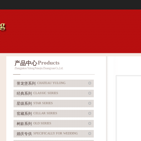
Products
产品中心
Zhangjiakou Yulong Putaojiu Zhuangyuan Co., Ltd.
誉龙堡系列
CHATEAU YULONG
经典系列
CLASSIC SERIES
星级系列
STAR SERIES
窖藏系列
CELLAR SERIES
树龄系列
OLD SERIES
婚庆专供
SPECIFICALLY FOR WEDDING