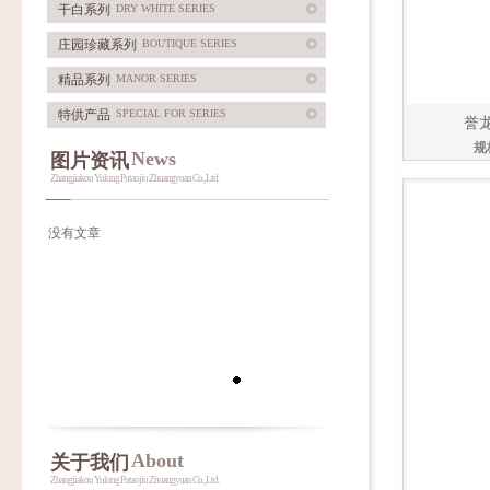
干白系列
DRY WHITE SERIES
庄园珍藏系列
BOUTIQUE SERIES
精品系列
MANOR SERIES
特供产品
SPECIAL FOR SERIES
誉
规
News
图片资讯
Zhangjiakou Yulong Putaojiu Zhuangyuan Co., Ltd.
没有文章
About
关于我们
Zhangjiakou Yulong Putaojiu Zhuangyuan Co., Ltd.